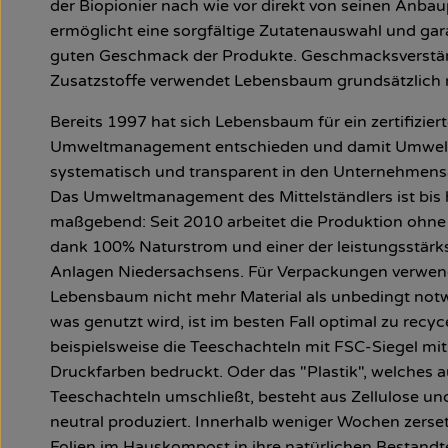
der Biopionier nach wie vor direkt von seinen Anbau
ermöglicht eine sorgfältige Zutatenauswahl und gar
guten Geschmack der Produkte. Geschmacksverstä
Zusatzstoffe verwendet Lebensbaum grundsätzlich 
Bereits 1997 hat sich Lebensbaum für ein zertifizier
Umweltmanagement entschieden und damit Umwel
systematisch und transparent in den Unternehmensal
Das Umweltmanagement des Mittelständlers ist bis
maßgebend: Seit 2010 arbeitet die Produktion ohn
dank 100% Naturstrom und einer der leistungsstär
Anlagen Niedersachsens. Für Verpackungen verwen
Lebensbaum nicht mehr Material als unbedingt not
was genutzt wird, ist im besten Fall optimal zu recyc
beispielsweise die Teeschachteln mit FSC-Siegel mit
Druckfarben bedruckt. Oder das "Plastik", welches 
Teeschachteln umschließt, besteht aus Zellulose un
neutral produziert. Innerhalb weniger Wochen zerset
Folien im Hauskompost in ihre natürlichen Bestandt