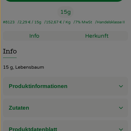
15g
So geht’s
#8123
2,29 €
/ 15g
152,67 €
/ Kg
7% MwSt
Handelsklasse II
Über uns
Info
Herkunft
Blog
Rezepte
Info
15 g, Lebensbaum
Produktinformationen
Zutaten
Produktdatenblatt