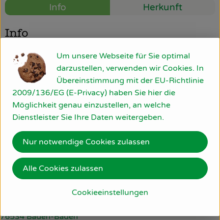
Info
Herkunft
So geht’s
Info
Über uns
Um unsere Webseite für Sie optimal
fest, säuerlich, 1 Stück ca. 100-200 g
Blog
darzustellen, verwenden wir Cookies. In
Übereinstimmung mit der EU-Richtlinie
Rezepte
Produktinformationen
2009/136/EG (E-Privacy) haben Sie hier die
Möglichkeit genau einzustellen, an welche
Dienstleister Sie Ihre Daten weitergeben.
Herkunft
Nur notwendige Cookies zulassen
Deutschland
Alle Cookies zulassen
Du hast eine Frage? Wir helfen gerne:
Cookieeinstellungen
Am Bollgraben 11
76534 Baden-Baden