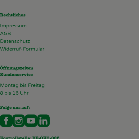
Rechtliches
Impressum
AGB
Datenschutz
Widerruf-Formular
Öffnungszeiten
Kundenservice
Montag bis Freitag
8 bis 16 Uhr
Folge uns auf:
Externer Link zu https://www.facebook.com/deckersb
Externer Link zu https://www.instagram.com/de
Externer Link zu https://www.youtube.co
Externer Link zu https://www.linked
Kontrollstelle: DE-ÖKO-022