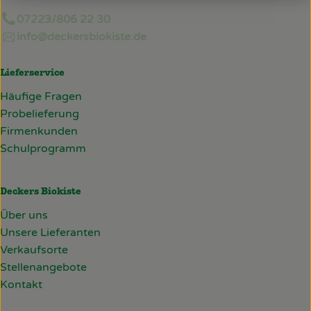
07223/806 22 30
info@deckersbiokiste.de
Lieferservice
Häufige Fragen
Probelieferung
Firmenkunden
Schulprogramm
Deckers Biokiste
Über uns
Unsere Lieferanten
Verkaufsorte
Stellenangebote
Kontakt