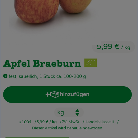
Obst & Gemüse
Käsetheke
Bäckerei
5,99 €
Kühltheke
/ kg
Tiefkühlprodukte
Apfel Braeburn
Naturwaren
fest, säuerlich, 1 Stück ca. 100-200 g
Getränke
hinzufügen
Produkt zum Warenkorb hinz
Drogerie
#1004
5,99 €
/ kg
7% MwSt
Handelsklasse II
Firmenkunden
Dieser Artikel wird genau eingewogen.
Schulen & Kitas