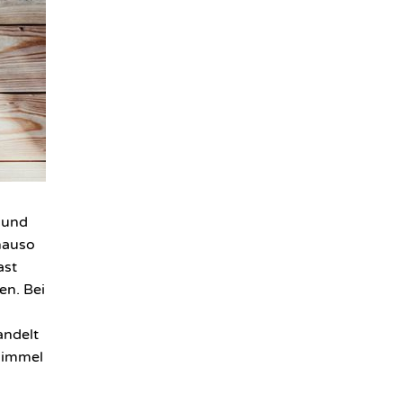
und
nauso
ast
en. Bei
andelt
himmel