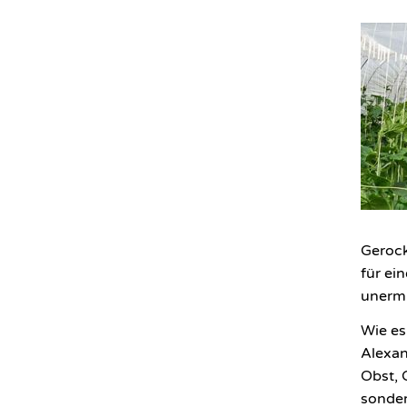
Gerock
für ei
unermü
Wie es
Alexan
Obst, 
sonder