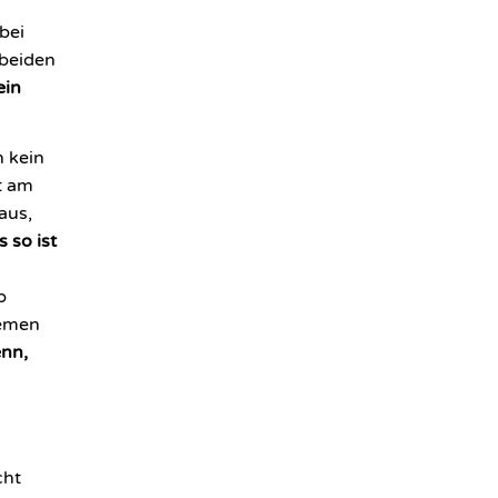
bei
 beiden
ein
n kein
t am
 aus,
 so ist
b
hemen
nn,
cht