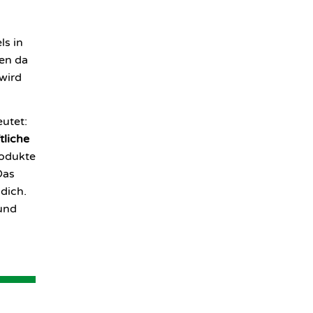
ls in
ben da
 wird
eutet:
tliche
rodukte
Das
 dich.
und