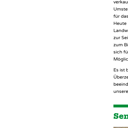
verkau
Umstel
für da
Heute 
Landwi
zur Se
zum Bi
sich f
Möglic
Es ist
Überze
beein
unsere
Sen