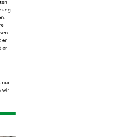
ten
tzung
en.
re
ssen
 er
 er
 nur
 wir