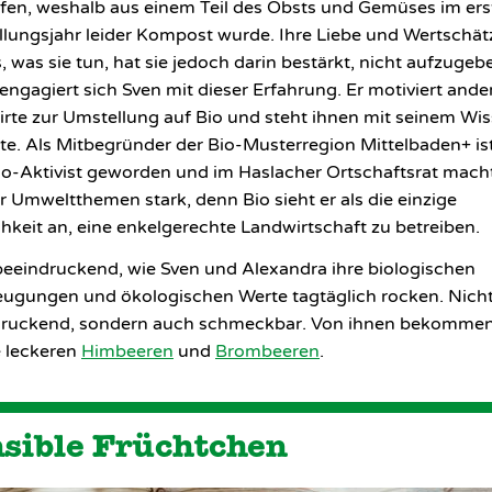
fen, weshalb aus einem Teil des Obsts und Gemüses im ers
lungsjahr leider Kompost wurde. Ihre Liebe und Wertschä
s, was sie tun, hat sie jedoch darin bestärkt, nicht aufzugeb
engagiert sich Sven mit dieser Erfahrung. Er motiviert ande
rte zur Umstellung auf Bio und steht ihnen mit seinem Wi
ite. Als Mitbegründer der Bio-Musterregion Mittelbaden+ ist
o-Aktivist geworden und im Haslacher Ortschaftsrat macht
ür Umweltthemen stark, denn Bio sieht er als die einzige
hkeit an, eine enkelgerechte Landwirtschaft zu betreiben.
 beeindruckend, wie Sven und Alexandra ihre biologischen
ugungen und ökologischen Werte tagtäglich rocken. Nicht
druckend, sondern auch schmeckbar. Von ihnen bekommen
 leckeren
Himbeeren
und
Brombeeren
.
sible Früchtchen