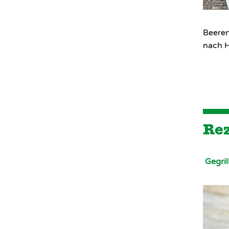
Beeren
nach 
Rez
Gegri