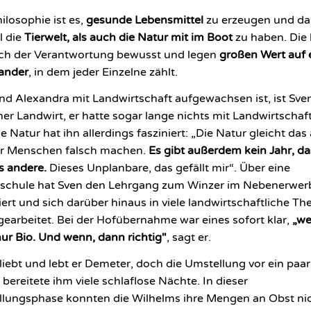
hilosophie ist es,
gesunde Lebensmittel
zu erzeugen und da
l die
Tierwelt, als auch die Natur mit im Boot
zu haben. Die
ich der Verantwortung bewusst und legen
großen Wert auf 
ander
, in dem jeder Einzelne zählt.
d Alexandra mit Landwirtschaft aufgewachsen ist, ist Sve
her Landwirt, er hatte sogar lange nichts mit Landwirtschaf
e Natur hat ihn allerdings fasziniert: „Die Natur gleicht das
ir Menschen falsch machen.
Es gibt außerdem kein Jahr, das
s andere.
Dieses Unplanbare, das gefällt mir“. Über eine
schule hat Sven den Lehrgang zum Winzer im Nebenerwer
iert und sich darüber hinaus in viele landwirtschaftliche T
gearbeitet. Bei der Hofübernahme war eines sofort klar,
„we
ur Bio. Und wenn, dann richtig"
, sagt er.
liebt und lebt er Demeter, doch die Umstellung vor ein paar
 bereitete ihm viele schlaflose Nächte. In dieser
lungsphase konnten die Wilhelms ihre Mengen an Obst ni