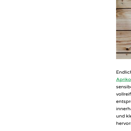
Endlich
Apriko
sensib
vollre
entspr
innerh
und kl
hervor