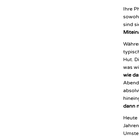
Ihre P
sowoh
sind s
Mitein
Währen
typisc
Hut. Di
was w
wie da
Abend
absolv
hinein
dann n
Heute 
Jahren
Umstel