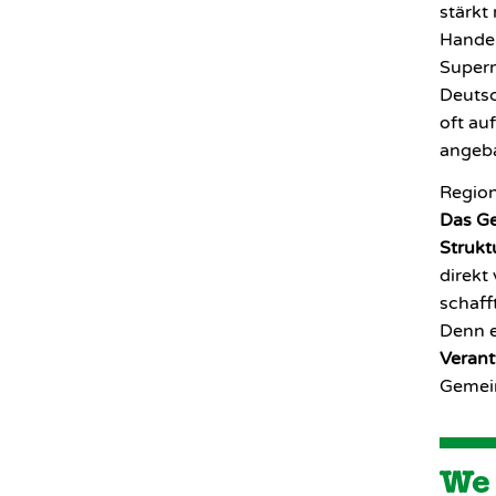
stärkt
Handel
Superm
Deutsc
oft au
angeba
Region
Das Ge
Strukt
direkt
schaff
Denn e
Verant
Gemein
We 