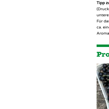
Tipp z
(Druck
untere
Für da
ca. ei
Aroma 
Pr