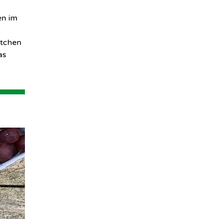
en im
htchen
as