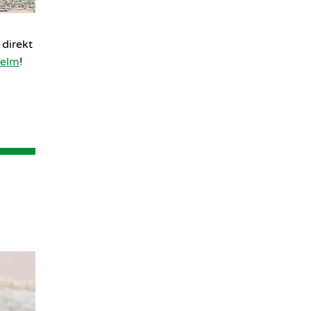
direkt
helm
!