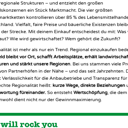
 regionale Strukturen – und entzieht den großen
skonzernen ein Stück Marktmacht. Die vier größten
arktketten kontrollieren über 85 % des Lebensmittelhande
hland. Vielfalt, faire Preise und bäuerliche Existenzen blei
f der Strecke. Mit deinem Einkauf entscheidest du mit: Was
ut? Wie wird gewirtschaftet? Wem gehört die Zukunft?
alität ist mehr als nur ein Trend. Regional einzukaufen bed
ld bleibt vor Ort, schafft Arbeitsplätze, erhält landwirtschaf
uren und stärkt unsere Regionen
. Bei uns stammen viele P
 von Partnerhöfen in der Nähe – und das seit Jahrzehnten. 
t Verlässlichkeit für die Anbaubetriebe und Transparenz für
chte Regionalität heißt:
kurze Wege, direkte Beziehungen
wortung füreinander.
So entsteht
Wertschöpfung
, die dem
wohl dient nicht nur der Gewinnmaximierung.
will rock you