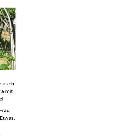
n auch
ra mit
l.
 Frau
Etwas.
n.