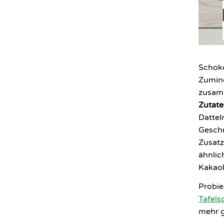
Schoko
Zumind
zusam
Zutat
Dattel
Gesch
Zusatz
ähnlic
Kakaob
Probie
Tafels
mehr 