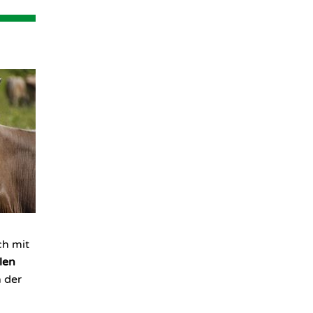
ch mit
elen
n der