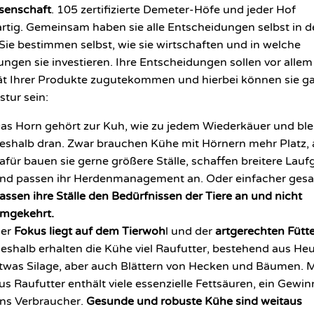
senschaft
. 105 zertifizierte Demeter-Höfe und jeder Hof
artig. Gemeinsam haben sie alle Entscheidungen selbst in d
Sie bestimmen selbst, wie sie wirtschaften und in welche
ngen sie investieren. Ihre Entscheidungen sollen vor allem
ät Ihrer Produkte zugutekommen und hierbei können sie g
stur sein:
as Horn gehört zur Kuh, wie zu jedem Wiederkäuer und ble
eshalb dran. Zwar brauchen Kühe mit Hörnern mehr Platz, 
afür bauen sie gerne größere Ställe, schaffen breitere Lau
nd passen ihr Herdenmanagement an. Oder einfacher gesa
assen ihre Ställe den Bedürfnissen der Tiere an und nicht
mgekehrt.
er
Fokus liegt auf dem Tierwoh
l und der
artgerechten Fütt
eshalb erhalten die Kühe viel Raufutter, bestehend aus Heu
twas Silage, aber auch Blättern von Hecken und Bäumen. M
us Raufutter enthält viele essenzielle Fettsäuren, ein Gewin
ns Verbraucher.
Gesunde und robuste Kühe sind weitaus