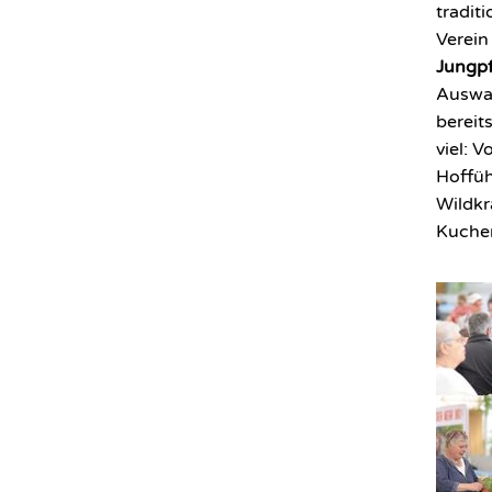
tradit
Verein
Jungp
Auswah
bereit
viel: 
Hoffüh
Wildkr
Kuchen