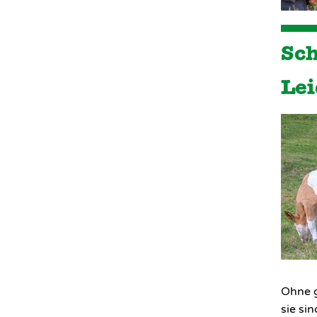
Sch
Lei
Ohne g
sie si