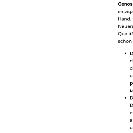
Genos
einzig
Hand. 
Neueru
Qualit
schön 
D
d
d
u
p
u
D
D
e
a
u