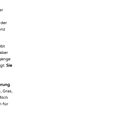
er
 der
anz
ibt
aber
fgänge
gt:
Sie
erung
.
, Gras,
ilch
n für