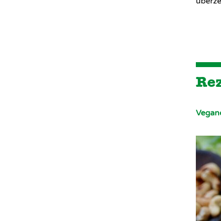
überze
Rez
Vegane