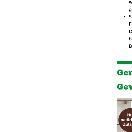
w
g
S
F
D
b
B
Gen
Ge