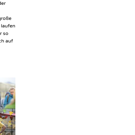
der
 große
 laufen
r so
ch auf