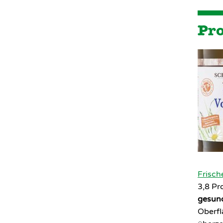
Pr
Frisch
3,8 Pr
gesund
Oberfl