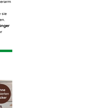
terarm
 sie
en.
ünger
ur