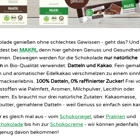
lade genießen ohne schlechtes Gewissen - geht das? Und
est bei
MAKRI
,
denn hier gehören Genuss und Gesundhei
men. Deswegen werden für die Schokolade
nur natürliche
en
in Bio-Qualität verwendet:
Datteln und Kakao
. Fein gema
n und aromatischer Edelkakao verschmelzen zu einem sinn
mackserlebnis.
100% Datteln, 0% raffinierter Zucker!
Frei v
stoffen wie Palmfett, Aromen, Milchpulver, Lecithin oder
hem. Es braucht nur drei natürliche Zutaten: Kakaomasse,
utter, gemahlene Datteln - weil Genuss so einfach sein ka
r es gleich mal aus - vom
Schokoriegel
, über
Pralinen
und
chokolade
bis hin zur
Schokocreme
- wir können jedenfalls
genug davon bekommen!