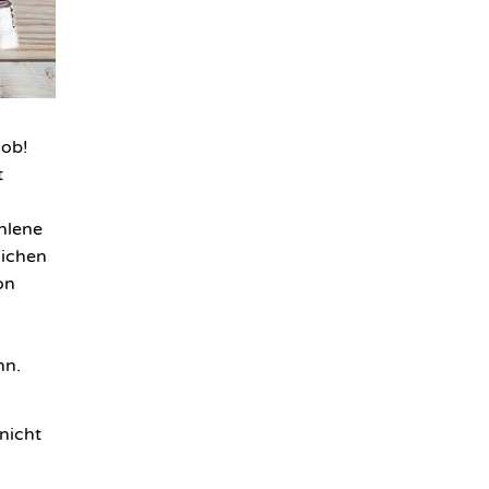
 ob!
t
hlene
lichen
on
nn.
 nicht