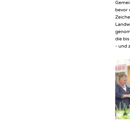
Gemein
bevor 
Zeich
Landwi
genomm
die bi
- und 