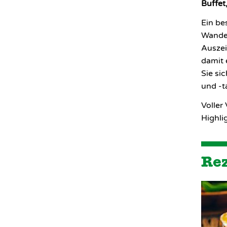
Buffet
Ein be
Wander
Auszei
damit 
Sie si
und -t
Voller
Highli
Rez