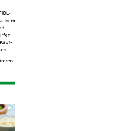
FiBL-
u. Eine
nd
ürfen
-Kauf-
ken.
iteren