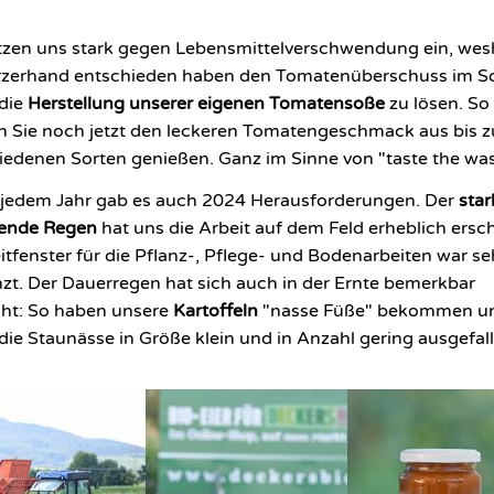
tzen uns stark gegen Lebensmittelverschwendung ein, wes
urzerhand entschieden haben den Tomatenüberschuss im 
die
Herstellung unserer eigenen Tomatensoße
zu lösen. So
 Sie noch jetzt den leckeren Tomatengeschmack aus bis z
iedenen Sorten genießen. Ganz im Sinne von "taste the was
 jedem Jahr gab es auch 2024 Herausforderungen. Der
sta
tende Regen
hat uns die Arbeit auf dem Feld erheblich ersc
itfenster für die Pflanz-, Pflege- und Bodenarbeiten war se
zt. Der Dauerregen hat sich auch in der Ernte bemerkbar
ht: So haben unsere
Kartoffeln
"nasse Füße" bekommen un
die Staunässe in Größe klein und in Anzahl gering ausgefall