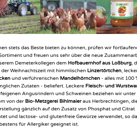
en stets das Beste bieten zu können, prüfen wir fortlaufen
Sortiment und freuen uns sehr über die neue Zusammenarb
nserem Demeterkollegen dem
Hofbauernhof aus Loßburg
, 
in der Weihnachtszeit mit himmlischen
Linzertörtchen
, leck
cken
und verführerischen
Mandelhörnchen
- alles mit 100
nglichen Zutaten - beliefert. Leckere
Fleisch- und Wurstwa
feigenen Angusrindern und Schweinen beziehen wir unter
em von der
Bio-Metzgerei Bihlmaier
aus Herbrechtingen, die
rstellung gänzlich auf den Zusatz von Phosphat und Citrat
htet und lactose- und glutenfreie Gewürze verwendet, so da
bestens für Allergiker geeignet ist.