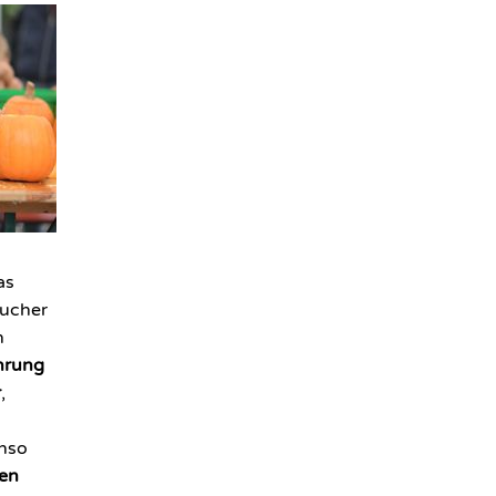
as
sucher
n
hrung
r
,
nso
en