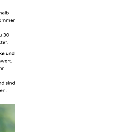
halb
Sommer
u 30
te".
rke und
hwert.
hr
d sind
en.