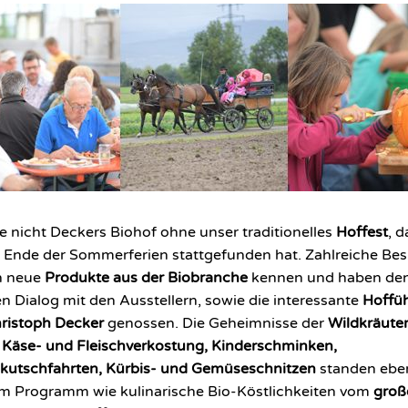
e nicht Deckers Biohof ohne unser traditionelles
Hoffest
, d
 Ende der Sommerferien stattgefunden hat. Zahlreiche Be
n neue
Produkte aus der Biobranche
kennen und haben de
en Dialog mit den Ausstellern, sowie die interessante
Hoffü
ristoph Decker
genossen. Die Geheimnisse der
Wildkräute
 Käse- und Fleischverkostung, Kinderschminken,
kutschfahrten, Kürbis- und Gemüseschnitzen
standen ebe
m Programm wie kulinarische Bio-Köstlichkeiten vom
groß