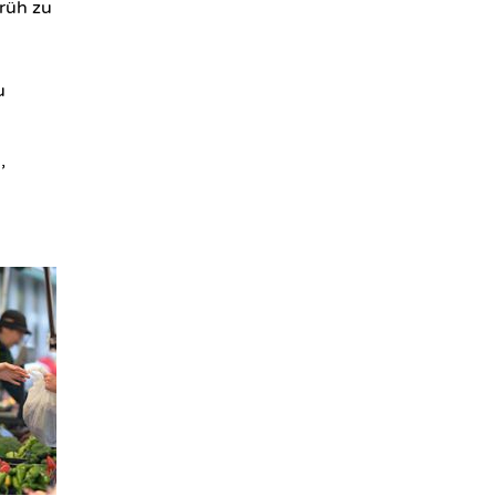
früh zu
u
,