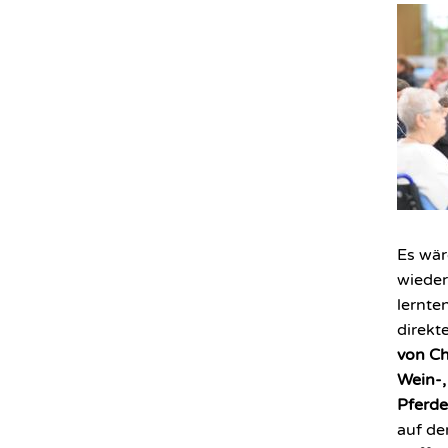
Es wär
wieder
lernte
direkt
von Ch
Wein-,
Pferde
auf de