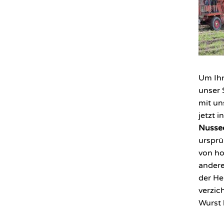
Um Ihn
unser 
mit u
jetzt 
Nusse
ursprü
von ho
ander
der He
verzic
Wurst 