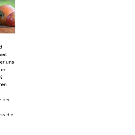
d
eit
der uns
eren
 %
ren
 bei
ss die