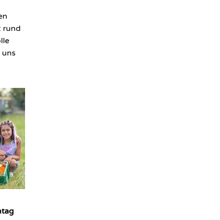
en
: rund
lle
 uns
ntag