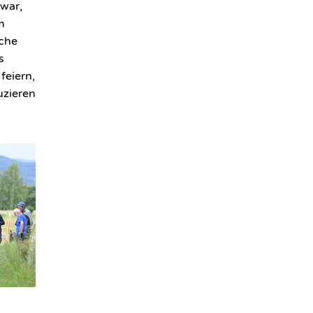
 war,
m
sche
s
feiern,
uzieren