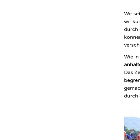
Wir se
wir k
durch 
können
versch
Wie in
anhal
Das Ze
begren
gemac
durch 