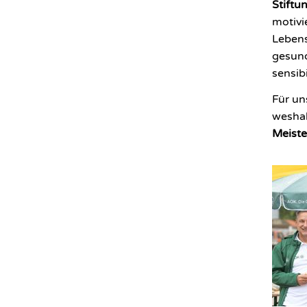
Stiftu
motivi
Lebens
gesund
sensibi
Für un
weshal
Meiste