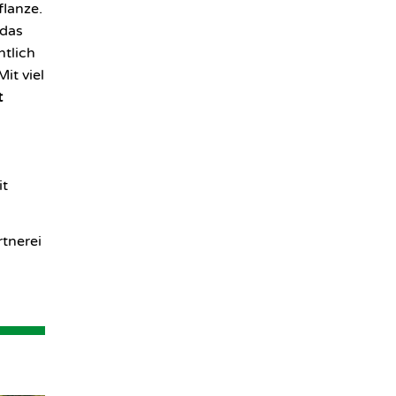
flanze.
 das
ntlich
it viel
t
it
rtnerei