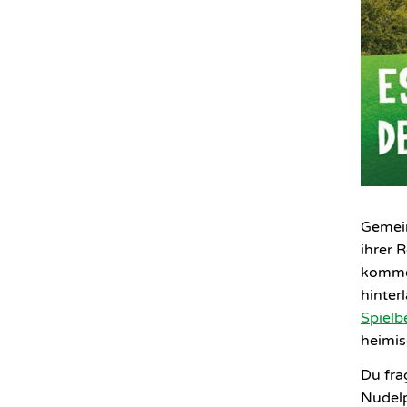
Gemei
ihrer 
kommen
hinter
Spielb
heimis
Du fra
Nudelp