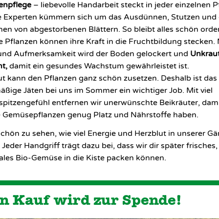
enpflege
– liebevolle Handarbeit steckt in jeder einzelnen P
 Experten kümmern sich um das Ausdünnen, Stutzen und
nen von abgestorbenen Blättern. So bleibt alles schön orde
e Pflanzen können ihre Kraft in die Fruchtbildung stecken. M
und Aufmerksamkeit wird der Boden gelockert und
Unkrau
nt,
damit ein gesundes Wachstum gewährleistet ist.
t kann den Pflanzen ganz schön zusetzen. Deshalb ist das
äßige Jäten bei uns im Sommer ein wichtiger Job. Mit viel
spitzengefühl entfernen wir unerwünschte Beikräuter, dam
 Gemüsepflanzen genug Platz und Nährstoffe haben.
 schön zu sehen, wie viel Energie und Herzblut in unserer Gä
 Jeder Handgriff trägt dazu bei, dass wir dir später frisches,
ales Bio-Gemüse in die Kiste packen können.
n Kauf wird zur Spende!