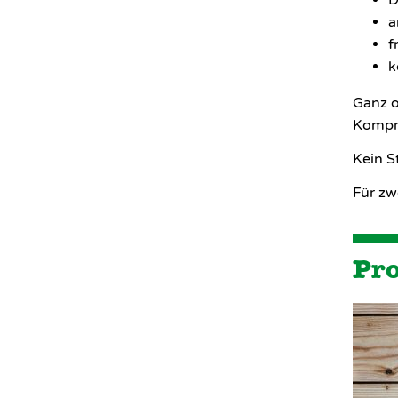
D
a
f
k
Ganz o
Kompr
Kein S
Für zw
Pr