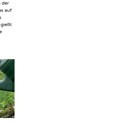
 der
s auf
s
 gießt
e