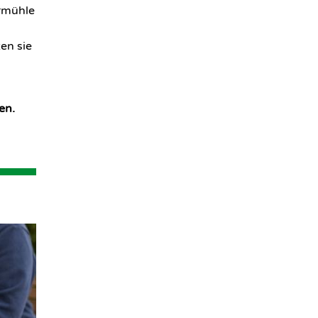
ermühle
en sie
en.