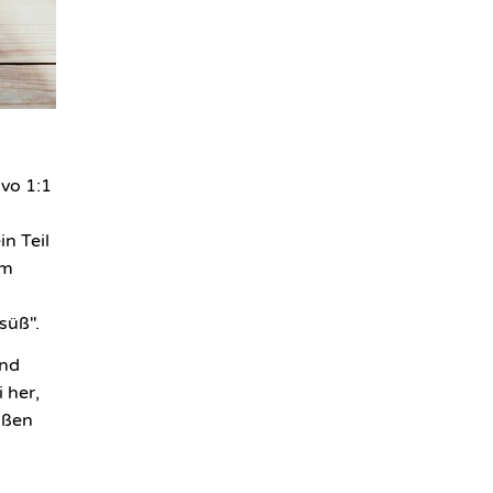
ivo 1:1
-
in Teil
em
 süß".
und
 her,
aßen