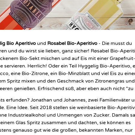
ig Bio Aperitivo
und
Rosabel Bio-Aperitivo
- Die musst du
ren und du wirst sie lieben, ganz sicher! Røsabel Bio-Aperit
ockenem Bio-Sekt mischen und auf Eis mit einer Grapefruit
 servieren. Herrlich! Oder ein Teil Hyggelig Bio-Aperitivo, e
cco, eine Bio-Zitrone, ein Bio-Minzblatt und viel Eis zu ein
em Spritz mixen und den Geschmack von Zitronengras und
eeren genießen. Erfrischend süß, aber eben auch nicht "zu
ts erfunden? Jonathan und Johannes, zwei Familienväter 
e. Eine Idee. Seit 2018 stellen sie weinbasierte Bio-Aperitivi
hne Industriealkohol und Unmengen von Zucker. Damals s
i einem Glas Spritz zusammen und dachten, sie können es
tens genauso gut wie die großen, bekannten Marken, nur