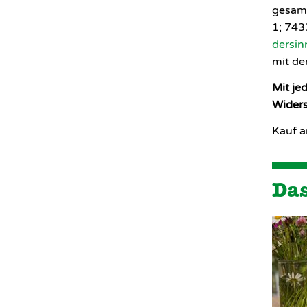
gesamm
1; 743
dersin
mit de
Mit je
Widers
Kauf a
Das