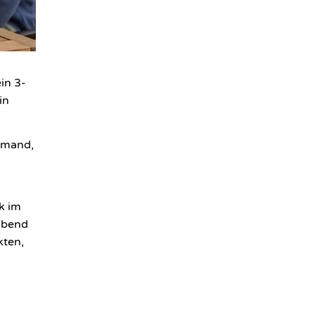
in 3-
in
jemand,
k im
rabend
kten,