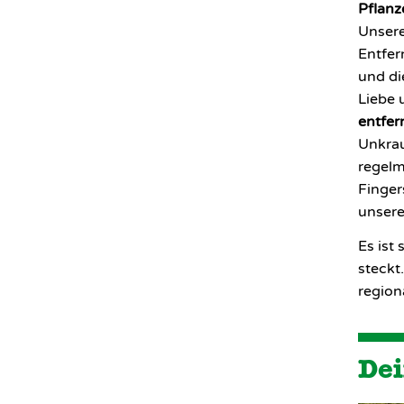
Pflanz
Unsere
Entfer
und di
Liebe 
entfer
Unkrau
regelm
Finger
unsere
Es ist
steckt.
region
Dei