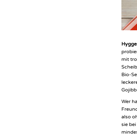
Hyggel
probie
mit tr
Scheibe
Bio-Se
lecker
Gojibb
Wer ha
Freund
also o
sie be
mindes