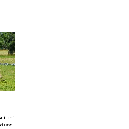
Action!
nd und