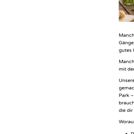
Manchm
Gänge-
gutes 
Manchm
mit de
Unser
gemach
Park –
brauch
die di
Worauf