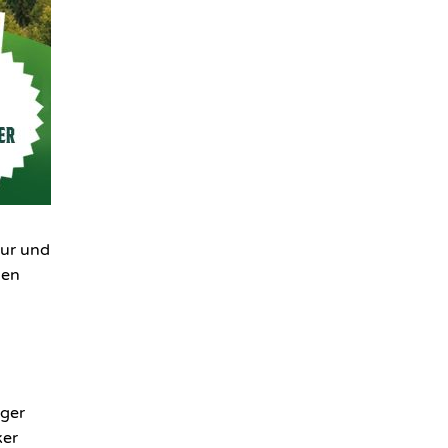
tur und
len
rger
ker