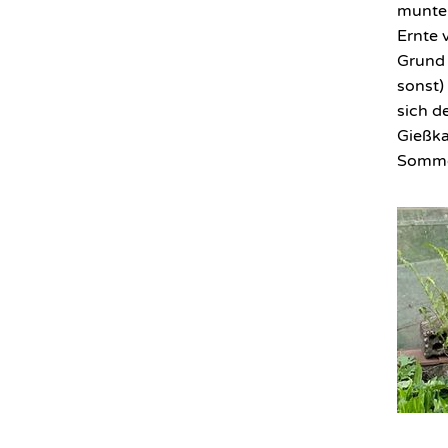
munter
Ernte 
Grund 
sonst)
sich d
Gießka
Somme