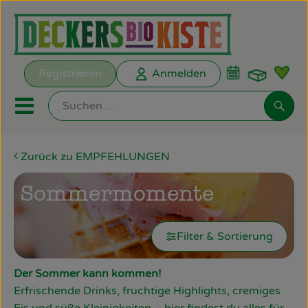
Warenk
Registrieren
Anmelden
Link
Mobiles Menu öffnen oder s
Such
Zurück zu EMPFEHLUNGEN
Biokisten
Sommermomente
Kochkisten
ANGEBOTE
Filter & Sortierung
EMPFEHLUNGEN
Der Sommer kann kommen!
Biokisten
Erfrischende Drinks, fruchtige Highlights, cremiges