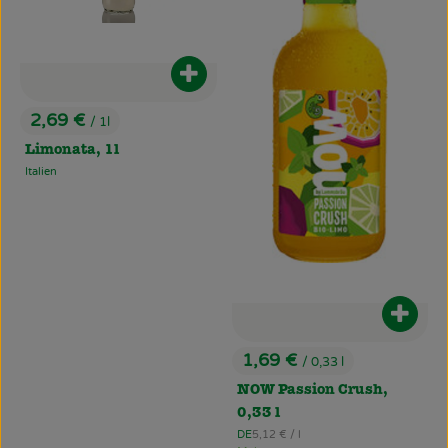
Produkt zum Warenkorb hinzufüg
2,69 €
/ 1l
, Preis:
Limonata, 1l
Italien
, Herkunft:
Produ
1,69 €
/ 0,33 l
, Preis:
NOW Passion Crush,
0,33 l
, Referenzpreis:
DE
5,12 €
/ l
, Herkunft: