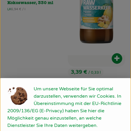
Kokoswasser, 330 ml
, Referenzpreis:
LK
6,94 €
/ l
, Herkunft:
Produ
3,39 €
/ 0,33 l
, Preis:
RAW Wasserkefir Zitrone
Ingwer, 0,33 l
Um unsere Webseite für Sie optimal
, Referenzpreis:
DE
10,27 €
/ l
darzustellen, verwenden wir Cookies. In
, Herkunft:
Mehrweg
Übereinstimmung mit der EU-Richtlinie
2009/136/EG (E-Privacy) haben Sie hier die
, Verband:
, Verband:
Produkt zu Favouriten hinzufügen
Produkt zu Favouriten hinzufü
, Kontrollstelle:
, Kontrollstelle:
DE-ÖKO-007
DE-ÖKO-007
Möglichkeit genau einzustellen, an welche
, EU 
Dienstleister Sie Ihre Daten weitergeben.
Cassis