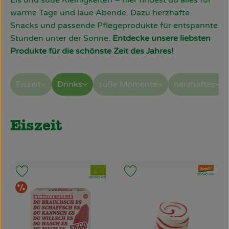
Eis und süße Kleinigkeiten – hier findest du alles für
Obst & Gemüse
warme Tage und laue Abende. Dazu herzhafte
Snacks und passende Pflegeprodukte für entspannte
Käsetheke
Stunden unter der Sonne.
Entdecke unsere liebsten
Produkte für die schönste Zeit des Jahres!
Bäckerei
Kühltheke
Eiszeit
Drinks
süße Momente
herzhaftes
Tiefkühlprodukte
Naturwaren
Eiszeit
Getränke
Drogerie
, Verband:
, Verband:
Produkt zu Favouriten hinzufügen
Produkt zu Favouriten hinzufü
, Kontrollstelle:
DE-ÖKO-001
, Kontrollstelle:
DE-ÖKO-005
Sonderangebot
Firmenkunden
Schulen & Kitas