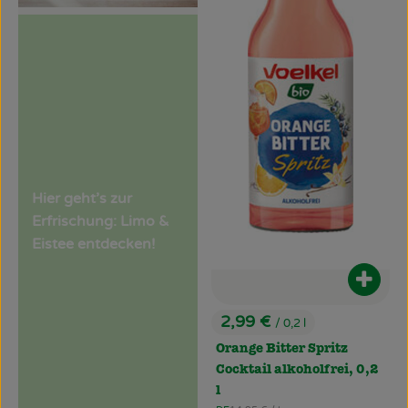
Hier geht’s zur
Erfrischung: Limo &
Eistee entdecken!
Produ
2,99 €
/ 0,2 l
, Preis:
Orange Bitter Spritz
Cocktail alkoholfrei, 0,2
l