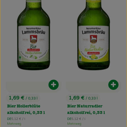
Produkt zum Warenkorb hinzufüg
Produ
1,69 €
1,69 €
/ 0,33 l
/ 0,33 l
, Preis:
, Preis:
Bier Hollerblüte
Bier Naturradler
alkoholfrei, 0,33 l
alkoholfrei, 0,33 l
, Referenzpreis:
, Referenzpreis:
DE
5,12 €
/ l
DE
5,12 €
/ l
, Herkunft:
, Herkunft:
Mehrweg
Mehrweg