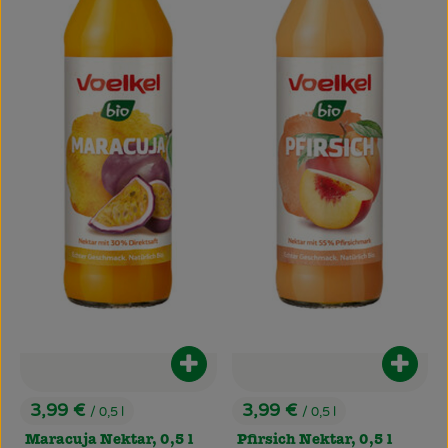
Produkt zum Warenkorb hinzufüg
Produ
3,99 €
3,99 €
/ 0,5 l
/ 0,5 l
, Preis:
, Preis:
Maracuja Nektar, 0,5 l
Pfirsich Nektar, 0,5 l