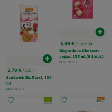
Produ
6,99 €
/ 135 ml (9
, Preis:
Eispralinen Himbeere
vegan, 135 ml (9 Stück)
Produkt zum Warenkorb hinzufüg
, Referenzpreis:
DE
51,78 €
/ l
, Herkunft:
2,79 €
/ 120 ml
, Preis:
Sandwich Eis Fürst, 120
ml
, Referenzpreis:
DE
23,25 €
/ l
, Herkunft:
, Verband:
, Verband:
Produkt zu Favouriten hinzufügen
Produkt zu Favouriten hinzufü
, Kontrollstelle:
DE-ÖKO-001
, Kontrollstelle:
DE-ÖKO-001