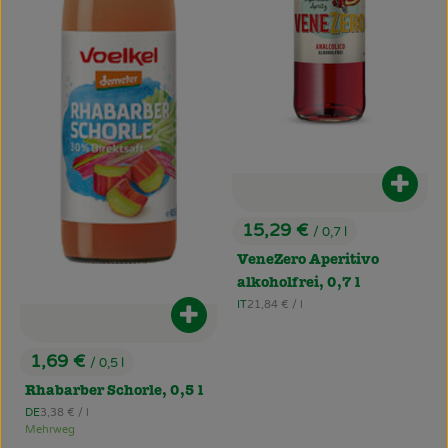
Produ
15,29 €
/ 0,7 l
, Preis:
VeneZero Aperitivo
alkoholfrei, 0,7 l
, Referenzpreis:
IT
21,84 €
/ l
, Herkunft:
Produkt zum Warenkorb hinzufüg
1,69 €
/ 0,5 l
, Preis:
Rhabarber Schorle, 0,5 l
, Referenzpreis:
DE
3,38 €
/ l
, Herkunft:
Mehrweg