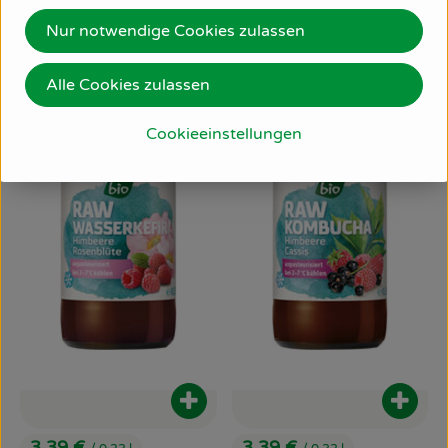
Nur notwendige Cookies zulassen
Alle Cookies zulassen
Cookieeinstellungen
Produkt zum Warenkorb hinzufüg
Produ
3,39 €
3,39 €