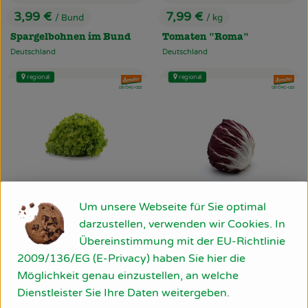
3,99 €
7,99 €
/ Bund
/ kg
, Preis:
, Preis:
Spargelbohnen im Bund
Tomaten "Roma"
Deutschland
Deutschland
, Herkunft:
, Herkunft:
regional
regional
, Verband:
, Verband
, Kontrollstelle:
, Kontrollstelle:
DE-ÖKO-022
DE-ÖKO-022
Um unsere Webseite für Sie optimal
1 Stück
eingeplant
darzustellen, verwenden wir Cookies. In
Übereinstimmung mit der EU-Richtlinie
1 Stück
eingeplant
2,69 €
/ Stück
, Preis:
2009/136/EG (E-Privacy) haben Sie hier die
Salat Batavia grün
2,89 €
/ Stück
Möglichkeit genau einzustellen, an welche
, Preis:
eigene Produktion
, Herkunft:
Dienstleister Sie Ihre Daten weitergeben.
Radicchio Stück
eigene Produktion