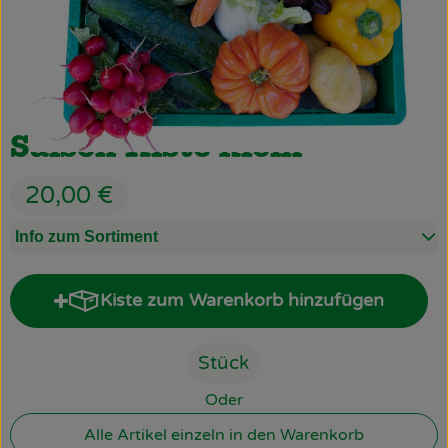
Obst & Gemüse
Käsetheke
Bäckerei
Saison Kiste klein
Kühltheke
20,00 €
Tiefkühlprodukte
Info zum Sortiment
Naturwaren
Getränke
Kiste zum Warenkorb hinzufügen
Kiste zum Warenkorb hinzufü
Drogerie
Stück
Firmenkunden
Oder
Alle Artikel einzeln in den Warenkorb
Schulen & Kitas