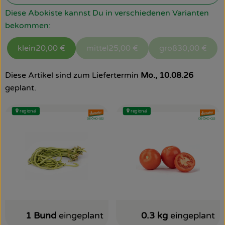
Diese Abokiste kannst Du in verschiedenen Varianten
So geht’s
bekommen:
Über uns
klein
20,00 €
mittel
25,00 €
groß
30,00 €
Blog
Diese Artikel sind zum Liefertermin
Mo., 10.08.26
Rezepte
geplant.
regional
regional
, Verband:
, Verband
, Kontrollstelle:
, Kontrollstelle:
DE-ÖKO-022
DE-ÖKO-022
1 Bund
eingeplant
0.3 kg
eingeplant