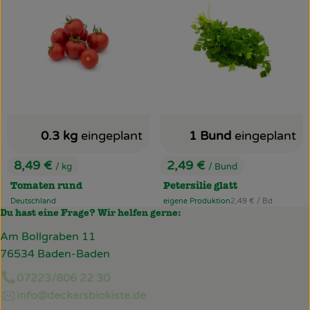
0.3 kg
eingeplant
1 Bund
eingeplant
8,49 €
2,49 €
/ kg
/ Bund
, Preis:
, Preis:
Tomaten rund
Petersilie glatt
, Referenzpreis:
Deutschland
eigene Produktion
2,49 €
/ Bd
, Herkunft:
, Herkunft:
Du hast eine Frage? Wir helfen gerne:
Am Bollgraben 11
76534 Baden-Baden
07223/806 22 30
info@deckersbiokiste.de