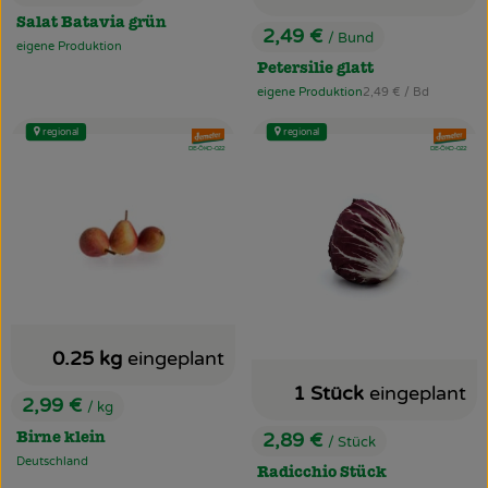
, Preis:
Salat Batavia grün
2,49 €
/ Bund
, Preis:
eigene Produktion
, Herkunft:
Petersilie glatt
, Referenzpreis:
eigene Produktion
2,49 €
/ Bd
, Herkunft:
regional
regional
, Verband:
, Verband
, Kontrollstelle:
, Kontrollstelle:
DE-ÖKO-022
DE-ÖKO-022
0.25 kg
eingeplant
1 Stück
eingeplant
2,99 €
/ kg
, Preis:
2,89 €
Birne klein
/ Stück
, Preis:
Deutschland
, Herkunft:
Radicchio Stück