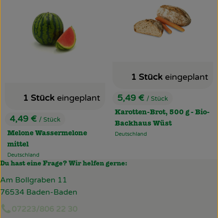
1 Stück
eingeplant
1 Stück
eingeplant
5,49 €
/ Stück
, Preis:
Karotten-Brot, 500 g - Bio-
4,49 €
/ Stück
, Preis:
Backhaus Wüst
Melone Wassermelone
Deutschland
, Herkunft:
mittel
Deutschland
, Herkunft:
Du hast eine Frage? Wir helfen gerne:
Am Bollgraben 11
76534 Baden-Baden
07223/806 22 30