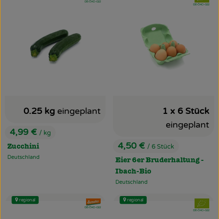
, Kontrollstelle:
DE-ÖKO-022
, Kontrollstelle:
DE-ÖKO-022
0.25 kg
eingeplant
1 x 6 Stück
eingeplant
4,99 €
/ kg
, Preis:
4,50 €
/ 6 Stück
Zucchini
, Preis:
Deutschland
, Herkunft:
Eier 6er Bruderhaltung -
Ibach-Bio
Deutschland
, Herkunft:
regional
regional
, Verband:
, Verband
, Kontrollstelle:
DE-ÖKO-022
, Kontrollstelle:
DE-ÖKO-022