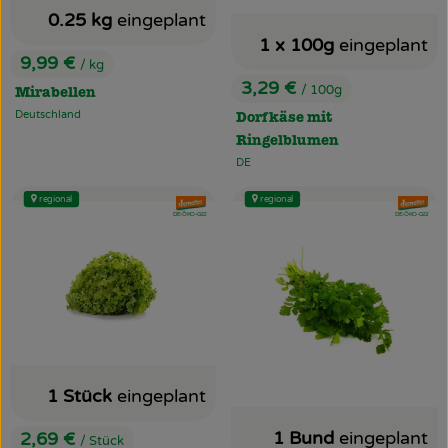
0.25 kg
eingeplant
1 x 100g
eingeplant
9,99 €
/ kg
, Preis:
3,29 €
/ 100g
Mirabellen
, Preis:
Deutschland
Dorfkäse mit
, Herkunft:
Ringelblumen
DE
, Herkunft:
regional
regional
, Verband:
, Verband
, Kontrollstelle:
, Kontrollstelle:
DE-ÖKO-022
DE-ÖKO-022
1 Stück
eingeplant
1 Bund
eingeplant
2,69 €
/ Stück