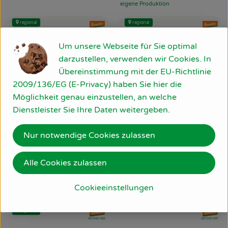
eigene Produktion
, Herkunft:
regional
regional
, Verband:
, Verband
, Kontrollstelle:
, Kontrollstelle:
DE-ÖKO-022
DE-ÖKO-022
Um unsere Webseite für Sie optimal
darzustellen, verwenden wir Cookies. In
Übereinstimmung mit der EU-Richtlinie
2009/136/EG (E-Privacy) haben Sie hier die
Möglichkeit genau einzustellen, an welche
Dienstleister Sie Ihre Daten weitergeben.
1 Bund
eingeplant
Nur notwendige Cookies zulassen
0.3 kg
eingeplant
3,99 €
/ Bund
, Preis:
Alle Cookies zulassen
8,49 €
Spargelbohnen im Bund
/ kg
, Preis:
Deutschland
, Herkunft:
Tomaten rund
Cookieeinstellungen
Deutschland
, Herkunft:
regional
, Verband:
, Verband
, Kontrollstelle:
, Kontrollstelle:
DE-ÖKO-022
DE-ÖKO-007