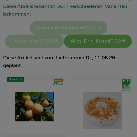
Diese Abokiste kannst Du in verschiedenen Varianten
So geht’s
bekommen:
Über uns
Vegane Probierkiste
24,00 €
Blog
Probierkiste
30,00 €
Alles-Drin-Kiste
40,00 €
Rezepte
Diese Artikel sind zum Liefertermin
Di., 11.08.26
geplant.
regional
, Verband:
, Verband
, Kontrollstelle:
DE-ÖKO-022
, Kontrollstelle:
DE-ÖKO-006