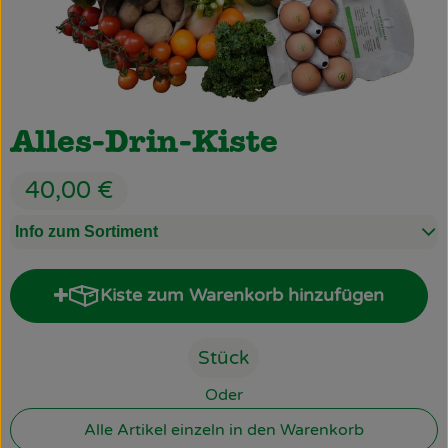
Obst & Gemüse
Käsetheke
Bäckerei
Alles-Drin-Kiste
Kühltheke
40,00 €
Tiefkühlprodukte
Info zum Sortiment
Naturwaren
Getränke
Kiste zum Warenkorb hinzufügen
Kiste zum Warenkorb hinzufü
Drogerie
Stück
Oder
Firmenkunden
Alle Artikel einzeln in den Warenkorb
Schulen & Kitas