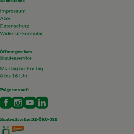
Rechtliches
Impressum
AGB
Datenschutz
Widerruf-Formular
Öffnungszeiten
Kundenservice
Montag bis Freitag
8 bis 16 Uhr
Folge uns auf:
Externer Link zu https://www.facebook.com/deckersb
Externer Link zu https://www.instagram.com/de
Externer Link zu https://www.youtube.co
Externer Link zu https://www.linked
Kontrollstelle: DE-ÖKO-022
Externer Link zu https://www.oekokiste.de/
Externer Link zu https://deckersbiohof.de/