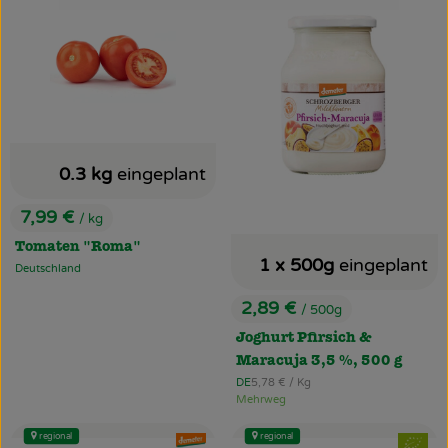
0.3 kg
eingeplant
7,99 €
/ kg
, Preis:
Tomaten "Roma"
1 x 500g
eingeplant
Deutschland
, Herkunft:
2,89 €
/ 500g
, Preis:
Joghurt Pfirsich &
Maracuja 3,5 %, 500 g
, Referenzpreis:
DE
5,78 €
/ Kg
, Herkunft:
Mehrweg
regional
regional
, Verband:
, Verband